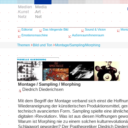
Editorial
Das klingende Bild
Sound & Vision
Mont
Emotionsmaschine
Außenraum/Innenraum
Themen
Bild und Ton
Montage/Sampling/Morphing
Montage / Sampling / Morphing
Diedrich Diederichsen
Mit dem Begriff der Montage verband sich einst die Hoffnun
Wiederaneignung der künstlerischen Produktionsmittel, gera
technisch avancierten Form. Sampling spielte eine ähnliche 
digitalen ›Revolution‹. Was ist aus diesen Hoffnungen gew
Warum ist Morphing nie zu einem solchen kulturrevolutionä
Schlagwort geworden? Der Poptheoretiker Diedrich Dieder