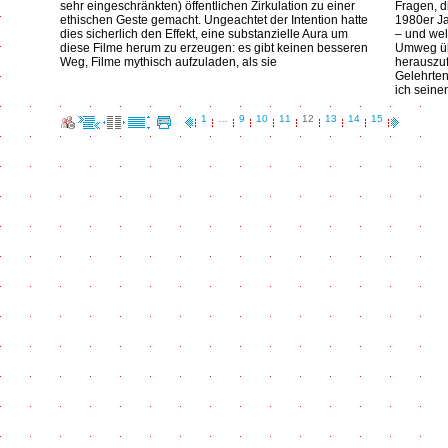
sehr eingeschränkten) öffentlichen Zirkulation zu einer
Fragen, d
ethischen Geste gemacht. Ungeachtet der Intention hatte
1980er Ja
dies sicherlich den Effekt, eine substanzielle Aura um
– und wel
diese Filme herum zu erzeugen: es gibt keinen besseren
Umweg üb
Weg, Filme mythisch aufzuladen, als sie
herauszu
Gelehrten
ich seine
1
…
9
10
11
12
13
14
15