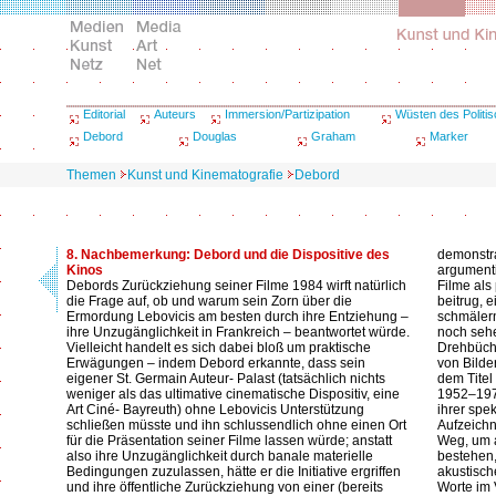
Editorial
Auteurs
Immersion/Partizipation
Wüsten des Politi
Debord
Douglas
Graham
Marker
Themen
Kunst und Kinematografie
Debord
8. Nachbemerkung: Debord und die Dispositive des
demonstra
Kinos
argumenti
Debords Zurückziehung seiner Filme 1984 wirft natürlich
Filme als
die Frage auf, ob und warum sein Zorn über die
beitrug, 
Ermordung Lebovicis am besten durch ihre Entziehung –
schmälern
ihre Unzugänglichkeit in Frankreich – beantwortet würde.
noch sehe
Vielleicht handelt es sich dabei bloß um praktische
Drehbüche
Erwägungen – indem Debord erkannte, dass sein
von Bild
eigener St. Germain Auteur- Palast (tatsächlich nichts
dem Tite
weniger als das ultimative cinematische Dispositiv, eine
1952–1978
Art Ciné- Bayreuth) ohne Lebovicis Unterstützung
ihrer spe
schließen müsste und ihn schlussendlich ohne einen Ort
Aufzeich
für die Präsentation seiner Filme lassen würde; anstatt
Weg, um a
also ihre Unzugänglichkeit durch banale materielle
bestehen,
Bedingungen zuzulassen, hätte er die Initiative ergriffen
akustisch
und ihre öffentliche Zurückziehung von einer (bereits
Worte im 