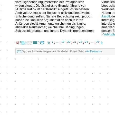
vorausgehende Argumentation der Protagonisten
Virtuelle
widerspiegelt. Die ästhetische Grunderfahrung von
beobachte
»Ultima Ratio« ist der Konflikt; eingetaucht in dessen
Werk des
Ambivalenz, muss der Besucher aktiv und kreativ eine
Neben dem
Entscheidung treffen. Nähere Betrachtung zeigt jedoch,
Ascott
, d
dass eine ikonische Argumentation noch in ihren
ihrem eig
Anfängen steckt: Argumente erscheinen als fragile,
interakti
abstrakte Raumkörper, welche ihre Bedingungen,
amerikan
Schlussfolgerungen und innere Dynamik repräsentieren.
dessen Ex
»
Videopl
1
…
19
20
21
22
23
…
31
[37]
Vgl. auch ihre Auftragsarbeit für Medien Kunst Netz: »
ArtAbstracts
«.