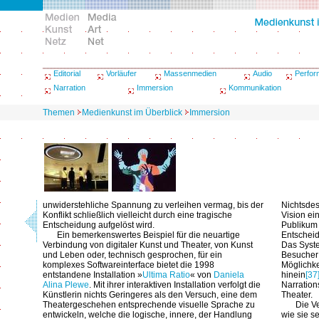
Editorial
Vorläufer
Massenmedien
Audio
Perfo
Narration
Immersion
Kommunikation
Themen
Medienkunst im Überblick
Immersion
unwiderstehliche Spannung zu verleihen vermag, bis der
Nichtsdest
Konflikt schließlich vielleicht durch eine tragische
Vision ei
Entscheidung aufgelöst wird.
Publikum
Ein bemerkenswertes Beispiel für die neuartige
Entscheid
Verbindung von digitaler Kunst und Theater, von Kunst
Das Syste
und Leben oder, technisch gesprochen, für ein
Besucher 
komplexes Softwareinterface bietet die 1998
Möglichke
entstandene Installation »
Ultima Ratio
« von
Daniela
hinein
[37
Alina Plewe
. Mit ihrer interaktiven Installation verfolgt die
Narration
Künstlerin nichts Geringeres als den Versuch, eine dem
Theater.
Theatergeschehen entsprechende visuelle Sprache zu
Die V
entwickeln, welche die logische, innere, der Handlung
wie sie s