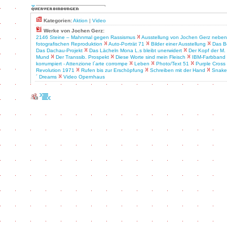
Kategorien:
Aktion
|
Video
Werke von Jochen Gerz:
2146 Steine – Mahnmal gegen Rassismus
Ausstellung von Jochen Gerz neben
fotografischen Reproduktion
Auto-Porträt 71
Bilder einer Ausstellung
Das B
Das Dachau-Projekt
Das Lächeln Mona L.s bleibt unerwidert
Der Kopf der M.
Mund
Der Transsib. Prospekt
Diese Worte sind mein Fleisch
IBM-Farbband
korrumpiert - Attenzione l´arte corrompe
Leben
Photo/Text 51
Purple Cross
Revolution 1971
Rufen bis zur Erschöpfung
Schreiben mit der Hand
Snake
´ Dreams
Video Opernhaus