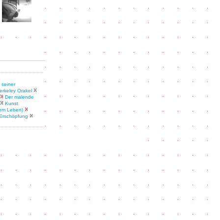
 seiner
erkeley Orakel
Der malende
Kunst
dem Leben)
 Erschöpfung