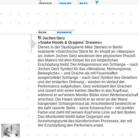
Jochen Gerz
»Snake Hoods & Dragons´ Dreams«
Dieses in der Studiogalerie Mike Steiners in Berlin
realisierte »Griechische Stück Nr. 8« knüpft an »Marsyas«
an, indem Jochen Gerz wiederum den physischen Prozeß
des Malens mit dem Körper bis zur körperlichen
Erschöpfung treibt. Der Antagonismus von Schlange – nach
Jochen Gerz Symbol für das »Morallose, Meinungslose,
Bewegliche« – und Drache als mit Feuerwaffen
ausgerüsteter Schlange – nach Gerz Symbol des Gesetzes
und der erstarrten Ordnung – werden im Verlauf der
Performance aufgehoben. Gerz verkörpert den Drachen
und rasiert sich einen kahlen Streifen in das Kopfhaar,
während er auf einem Monitor Bilder einer Winterlandschaft
anschaut. Die Haare streicht er an einer an der Wand
hängenden Schlangenhaut ab. Anschließend bestreicht er
die kahl rasierte Stelle – seine Körperachse – mit dunkler
Farbe und zieht mit seinem Kopf eine Linie auf den Boden.
Das Monitorbild bleibt dabei Gegenpol wie
Anziehungspunkt des künstlerischen Prozesses, der mit
der Erschöpfung des Performers endet.