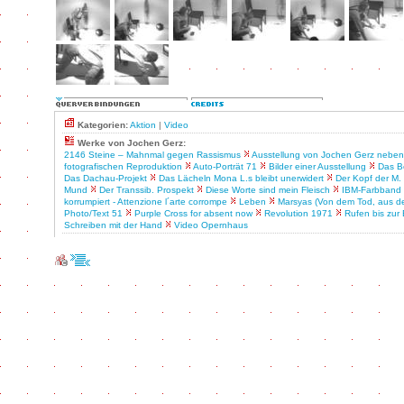
Kategorien:
Aktion
|
Video
Werke von Jochen Gerz:
2146 Steine – Mahnmal gegen Rassismus
Ausstellung von Jochen Gerz neben
fotografischen Reproduktion
Auto-Porträt 71
Bilder einer Ausstellung
Das B
Das Dachau-Projekt
Das Lächeln Mona L.s bleibt unerwidert
Der Kopf der M.
Mund
Der Transsib. Prospekt
Diese Worte sind mein Fleisch
IBM-Farbband
korrumpiert - Attenzione l´arte corrompe
Leben
Marsyas (Von dem Tod, aus 
Photo/Text 51
Purple Cross for absent now
Revolution 1971
Rufen bis zur
Schreiben mit der Hand
Video Opernhaus