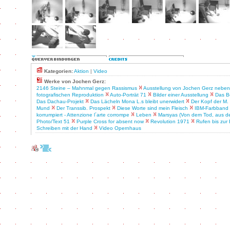
Kategorien:
Aktion
|
Video
Werke von Jochen Gerz:
2146 Steine – Mahnmal gegen Rassismus
Ausstellung von Jochen Gerz neben
fotografischen Reproduktion
Auto-Porträt 71
Bilder einer Ausstellung
Das B
Das Dachau-Projekt
Das Lächeln Mona L.s bleibt unerwidert
Der Kopf der M.
Mund
Der Transsib. Prospekt
Diese Worte sind mein Fleisch
IBM-Farbband
korrumpiert - Attenzione l´arte corrompe
Leben
Marsyas (Von dem Tod, aus 
Photo/Text 51
Purple Cross for absent now
Revolution 1971
Rufen bis zur
Schreiben mit der Hand
Video Opernhaus